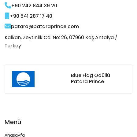
+90 242 844 39 20
+90 541 287 17 40
patara@pataraprince.com
Kalkan, Zeytinlik Cd. No: 26, 07960 Kaş Antalya /
Turkey
Blue Flag Ödüllü
Patara Prince
Menü
Anasayfa